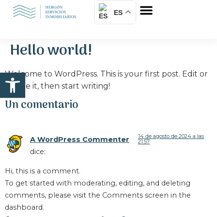
Sobre nosotros
ES
Hello world!
Abrir barra de herramientas
Welcome to WordPress. This is your first post. Edit or
delete it, then start writing!
Un comentario
14 de agosto de 2024 a las
A WordPress Commenter
21:57
dice:
Hi, this is a comment.
To get started with moderating, editing, and deleting
comments, please visit the Comments screen in the
dashboard.